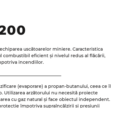
3200
 echiparea uscătoarelor miniere. Caracteristica
combustibil eficient și nivelul redus al flăcării,
potriva incendiilor.
____________________________
ificare (evaporare) a propan-butanului, ceea ce îl
p. Utilizarea arzătorului nu necesită proiecte
area cu gaz natural și face obiectul independent.
otecție împotriva supraîncălzirii și presiunii
tare.
__________________________
 asigură o temperatură stabilă și precisă a agentului.