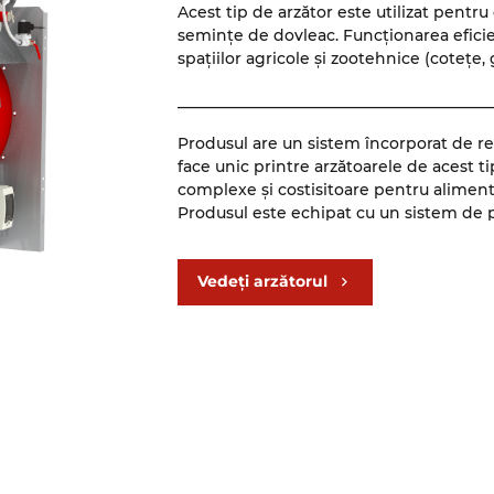
Acest tip de arzător este utilizat pentr
semințe de dovleac. Funcționarea eficient
spațiilor agricole și zootehnice (cotețe, 
_________________________________________
Produsul are un sistem încorporat de reg
face unic printre arzătoarele de acest ti
complexe și costisitoare pentru aliment
Produsul este echipat cu un sistem de pr
excesive, ceea ce îl face sigur în exploa
_________________________________________
Vedeți arzătorul
Tipul de control modulativ al arzătorului
Arzătorul este echipat cu ventilatoare 
precisă a performanței sale prin formare
afișarea tuturor parametrilor de bază se 