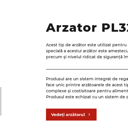
Arzator PL
Acest tip de arzător este utilizat pentru
specială a acestui arzător este amestecul 
precum și nivelul ridicat de siguranță îm
_________________________________________
Produsul are un sistem integrat de regaz
face unic printre arzătoarele de acest ti
complexe și costisitoare pentru aliment
Produsul este echipat cu un sistem de pr
excesive, ceea ce îl face sigur în exploa
_________________________________________
Vedeți arzătorul
Tipul de control modulativ al arzătorului