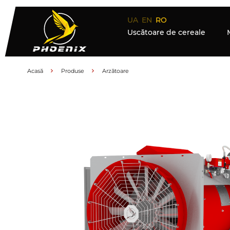
UA
EN
RO
Uscătoare de cereale
Acasă
Produse
Arzătoare