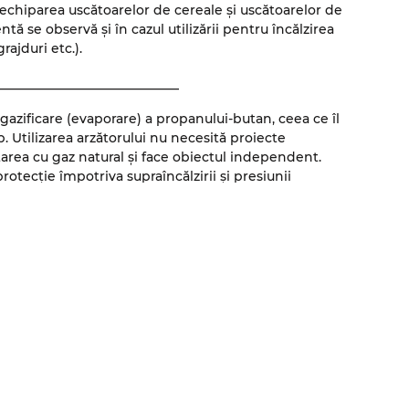
u echiparea uscătoarelor de cereale și uscătoarelor de
ă se observă și în cazul utilizării pentru încălzirea
grajduri etc.).
____________________________
azificare (evaporare) a propanului-butan, ceea ce îl
p. Utilizarea arzătorului nu necesită proiecte
area cu gaz natural și face obiectul independent.
otecție împotriva supraîncălzirii și presiunii
tare.
__________________________
 asigură o temperatură stabilă și precisă a agentului.
cu convertizor de frecvență, ceea ce permite reglarea
a unui amestec de calitate. Controlul arzătorului și
realizează cu ajutorul panoului de control tactil.