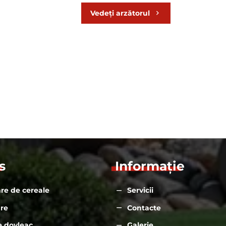
_________________________________________
Vedeți arzătorul
Tipul de control modulativ al arzătorului
Arzătorul este echipat cu ventilatoare 
precisă a performanței sale prin formare
afișarea tuturor parametrilor de bază se 
s
Informație
re de cereale
Servicii
are
Contacte
e dovleac
Galerie