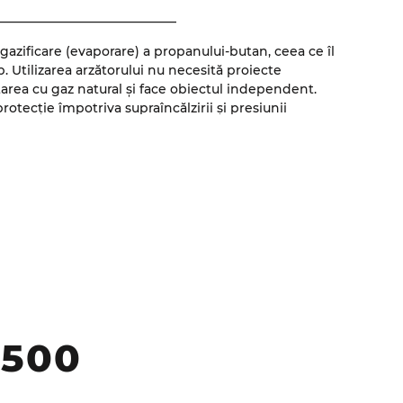
____________________________
azificare (evaporare) a propanului-butan, ceea ce îl
p. Utilizarea arzătorului nu necesită proiecte
area cu gaz natural și face obiectul independent.
otecție împotriva supraîncălzirii și presiunii
tare.
__________________________
 asigură o temperatură stabilă și precisă a agentului.
cu convertizor de frecvență, ceea ce permite reglarea
a unui amestec de calitate. Controlul arzătorului și
realizează cu ajutorul panoului de control tactil.
7500