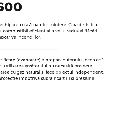
600
 echiparea uscătoarelor miniere. Caracteristica
combustibil eficient și nivelul redus al flăcării,
potriva incendiilor.
____________________________
ificare (evaporare) a propan-butanului, ceea ce îl
p. Utilizarea arzătorului nu necesită proiecte
area cu gaz natural și face obiectul independent.
otecție împotriva supraîncălzirii și presiunii
tare.
__________________________
 asigură o temperatură stabilă și precisă a agentului.
cu convertizor de frecvență, ceea ce permite reglarea
a unui amestec de calitate. Controlul arzătorului și
realizează cu ajutorul panoului de control tactil.