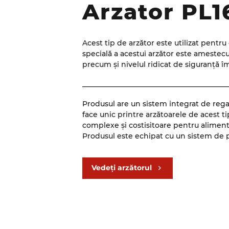
Arzator PL1
Acest tip de arzător este utilizat pentru
specială a acestui arzător este amestecul 
precum și nivelul ridicat de siguranță îm
_________________________________________
Produsul are un sistem integrat de regaz
face unic printre arzătoarele de acest ti
complexe și costisitoare pentru aliment
Produsul este echipat cu un sistem de pr
excesive, ceea ce îl face sigur în exploa
_________________________________________
Vedeți arzătorul
Tipul de control modulativ al arzătorului
Arzătorul este echipat cu ventilatoare 
precisă a performanței sale prin formare
afișarea tuturor parametrilor de bază se 