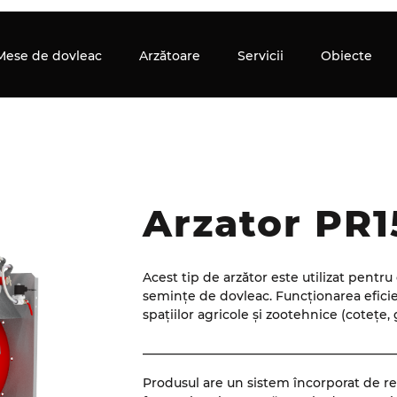
Mese de dovleac
Arzătoare
Servicii
Obiecte
Arzator PR
Acest tip de arzător este utilizat pentr
semințe de dovleac. Funcționarea eficient
spațiilor agricole și zootehnice (cotețe, 
_________________________________________
Produsul are un sistem încorporat de reg