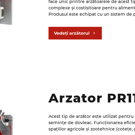
face unic printre arzătoarele de acest ti
complexe și costisitoare pentru aliment
Produsul este echipat cu un sistem de pr
excesive, ceea ce îl face sigur în exploa
_________________________________________
Vedeți arzătorul
Tipul de control modulativ al arzătorului
Arzătorul este echipat cu ventilatoare 
precisă a performanței sale prin formare
afișarea tuturor parametrilor de bază se 
Arzator PR1
Acest tip de arzător este utilizat pentr
semințe de dovleac. Funcționarea eficient
spațiilor agricole și zootehnice (cotețe, 