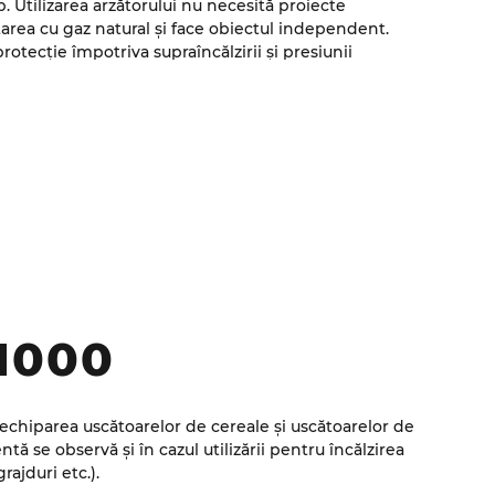
p. Utilizarea arzătorului nu necesită proiecte
area cu gaz natural și face obiectul independent.
otecție împotriva supraîncălzirii și presiunii
tare.
__________________________
 asigură o temperatură stabilă și precisă a agentului.
cu convertizor de frecvență, ceea ce permite reglarea
a unui amestec de calitate. Controlul arzătorului și
realizează cu ajutorul panoului de control tactil.
1000
u echiparea uscătoarelor de cereale și uscătoarelor de
ă se observă și în cazul utilizării pentru încălzirea
grajduri etc.).