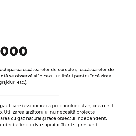
cu convertizor de frecvență, ceea ce permite reglarea
a unui amestec de calitate. Controlul arzătorului și
realizează cu ajutorul panoului de control tactil.
3000
u echiparea uscătoarelor de cereale și uscătoarelor de
ă se observă și în cazul utilizării pentru încălzirea
grajduri etc.).
____________________________
azificare (evaporare) a propanului-butan, ceea ce îl
p. Utilizarea arzătorului nu necesită proiecte
area cu gaz natural și face obiectul independent.
otecție împotriva supraîncălzirii și presiunii
tare.