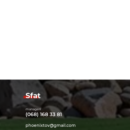
__________________________
 asigură o temperatură stabilă și precisă a agentului.
cu convertizor de frecvență, ceea ce permite reglarea
a unui amestec de calitate. Controlul arzătorului și
realizează cu ajutorul panoului de control tactil.
Sfat
manageri
(068) 168 33 81
phoenixtov@gmail.com