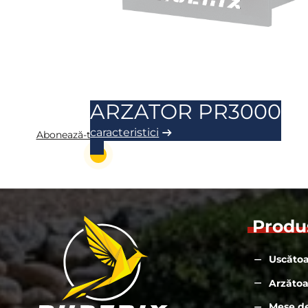
ARZATOR PR3000
caracteristici
Abonează-te la Arzătoare
Produ
Uscătoa
Arzăto
Mese d