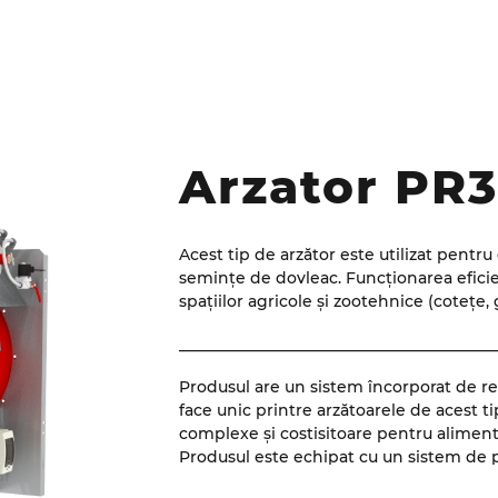
Arzătorul este echipat cu ventilatoare 
precisă a performanței sale prin formare
afișarea tuturor parametrilor de bază se 
Arzator PR
Acest tip de arzător este utilizat pentr
semințe de dovleac. Funcționarea eficient
spațiilor agricole și zootehnice (cotețe, 
_________________________________________
Produsul are un sistem încorporat de reg
face unic printre arzătoarele de acest ti
complexe și costisitoare pentru aliment
Produsul este echipat cu un sistem de pr
excesive, ceea ce îl face sigur în exploa