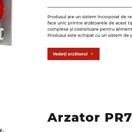
_________________________________________
Produsul are un sistem încorporat de reg
face unic printre arzătoarele de acest ti
complexe și costisitoare pentru aliment
Produsul este echipat cu un sistem de pr
excesive, ceea ce îl face sigur în exploa
_________________________________________
Vedeți arzătorul
Tipul de control modulativ al arzătorului
Arzătorul este echipat cu ventilatoare 
precisă a performanței sale prin formare
afișarea tuturor parametrilor de bază se 
Arzator PR