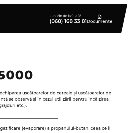
Lun-Vin de la 9 la 18
(068) 168 33 81
Documente
15000
u echiparea uscătoarelor de cereale și uscătoarelor de
ă se observă și în cazul utilizării pentru încălzirea
grajduri etc.).
____________________________
azificare (evaporare) a propanului-butan, ceea ce îl