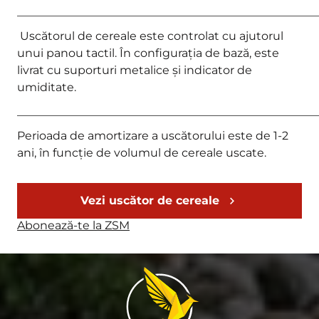
_____________________________________________________
Uscătorul de cereale este controlat cu ajutorul
unui panou tactil. În configurația de bază, este
livrat cu suporturi metalice și indicator de
umiditate.
_____________________________________________________
Perioada de amortizare a uscătorului este de 1-2
ani, în funcție de volumul de cereale uscate.
Vezi uscător de cereale
Abonează-te la ZSM