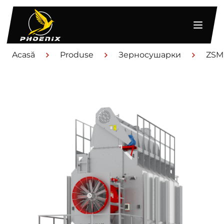
Acasă
Produse
Зерносушарки
ZSM
UA
EN
RO
Lun-Vin de la 9 la 18
(068) 168 33 81
Documente
Uscătoare de cereale
Mese de dovleac
Arzătoare
Servicii