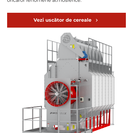
oricăror fenomene atmosferice.
Vezi uscător de cereale